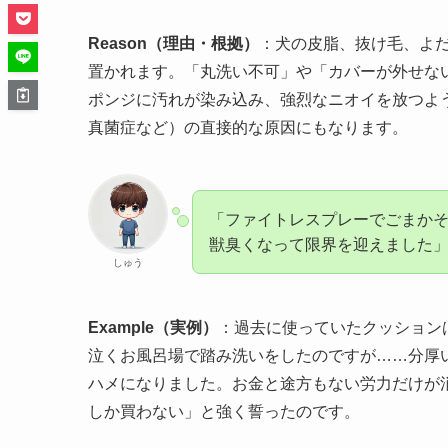
Reason（理由・根拠）
：犬の皮脂、抜け毛、よ
置かれます。「丸洗い不可」や「カバーが外せな
ポンジに汚れが染み込み、強烈なニオイを放つよ
真菌症など）の直接的な原因にもなります。
「ファイトレスプレーでごまか
獣臭くなって限界を迎えました
しゅう
Example（実例）
：過去に使っていたクッション
泣くお風呂場で踏み洗いをしたのですが……分厚
ハメになりました。お金と途方もない労力だけが
しか買わない」と強く誓ったのです。