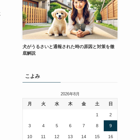
に
犬がうるさいと通報された時の原因と対策を徹
底解説
こよみ
2026年8月
月
火
水
木
金
土
日
1
2
3
4
5
6
7
8
9
10
11
12
13
14
15
16