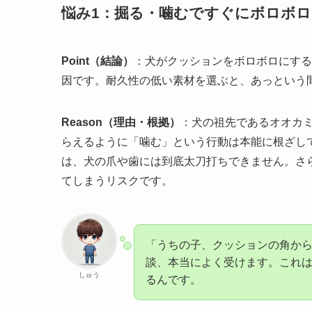
悩み1：掘る・噛むですぐにボロボ
Point（結論）
：犬がクッションをボロボロにする
因です。耐久性の低い素材を選ぶと、あっという
Reason（理由・根拠）
：犬の祖先であるオオカ
らえるように「噛む」という行動は本能に根ざし
は、犬の爪や歯には到底太刀打ちできません。さ
てしまうリスクです。
「うちの子、クッションの角か
談、本当によく受けます。これ
しゅう
るんです。